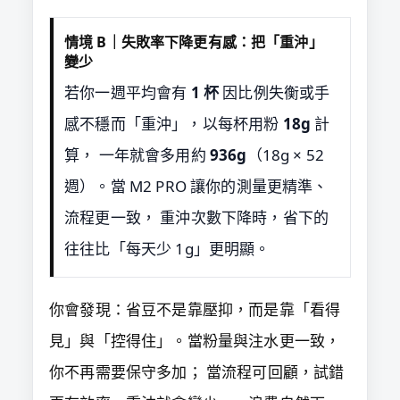
情境 B｜失敗率下降更有感：把「重沖」
變少
若你一週平均會有
1 杯
因比例失衡或手
感不穩而「重沖」，以每杯用粉
18g
計
算， 一年就會多用約
936g
（18g × 52
週）。當 M2 PRO 讓你的測量更精準、
流程更一致， 重沖次數下降時，省下的
往往比「每天少 1g」更明顯。
你會發現：省豆不是靠壓抑，而是靠「看得
見」與「控得住」。當粉量與注水更一致，
你不再需要保守多加； 當流程可回顧，試錯