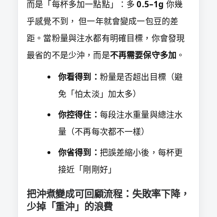
而是「每杯多加一點點」：多
0.5–1g
你幾
乎感覺不到， 但一年就會變成一包豆的差
距。當粉量與注水都有明確目標，你會發現
最省的不是少沖，而是
不再需要保守多加
。
你看得到：
粉量是否超出目標（避
免「怕太淡」加太多）
你控得住：
每段注水重量與總注水
量（不再每次都不一樣）
你省得到：
把誤差縮小後，每杯更
接近「剛剛好」
把沖煮變成可回顧流程：失敗率下降，
少掉「重沖」的浪費