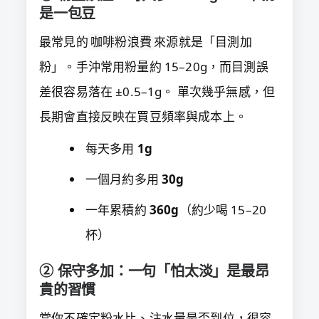
是一包豆
最常見的
咖啡粉浪費
來源就是「目測加
粉」。手沖常用粉量約 15–20g，而目測誤
差很容易落在 ±0.5–1g。 單次幾乎無感，但
長期會直接反映在買豆頻率與成本上。
每天多用
1g
一個月約多用
30g
一年累積約
360g
（約少喝 15–20
杯）
② 保守多加：一句「怕太淡」是最昂
貴的習慣
當你不確定粉水比、注水量是否到位，很容