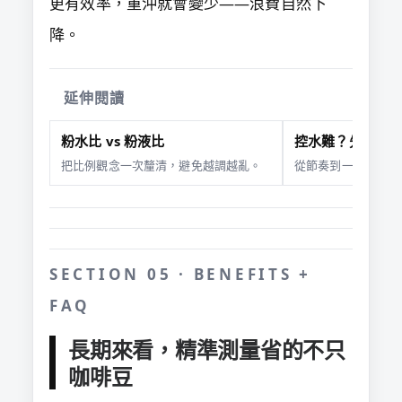
更有效率，重沖就會變少——浪費自然下
降。
延伸閱讀
粉水比 vs 粉液比
控水難？先穩流
把比例觀念一次釐清，避免越調越亂。
從節奏到一致性，減
SECTION 05 · BENEFITS +
FAQ
長期來看，精準測量省的不只
咖啡豆