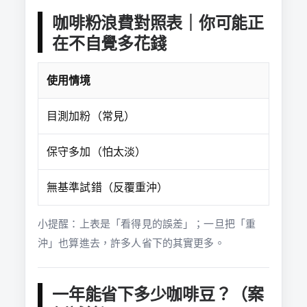
咖啡粉浪費對照表｜你可能正
在不自覺多花錢
使用情境
每杯多
目測加粉（常見）
+0.5g
保守多加（怕太淡）
+1g
無基準試錯（反覆重沖）
不固定
小提醒：上表是「看得見的誤差」；一旦把「重
沖」也算進去，許多人省下的其實更多。
一年能省下多少咖啡豆？（案