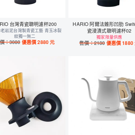
ARIO 台灣青瓷聰明濾杯200
HARIO 阿爾法錐形凹肋 Swit
坊老岩泥台灣製青瓷工藝 青玉冰裂
瓷浸漬式聰明濾杯02
紋獨一無二
獨家限量供應
價：
3080
優惠價
2880
元
售價：
2180
優惠價
1880