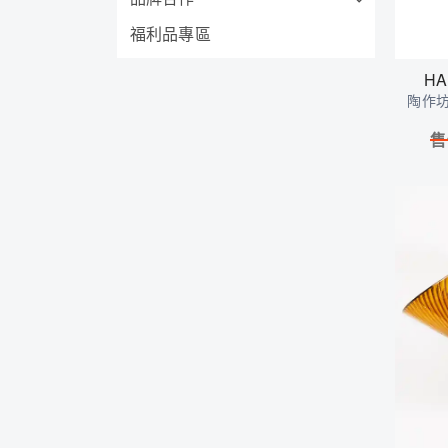
福利品專區
H
陶作
售