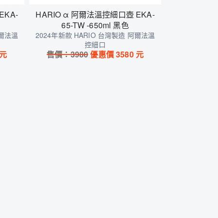
EKA-
HARIO α 阿爾法溫控細口壺 EKA-
65-TW -650ml 黑色
阿爾法溫
2024年新款 HARIO 台灣製造 阿爾法溫
控細口
元
售價：
3980
優惠價
3580
元