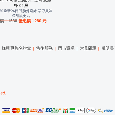
杯-01黑
60全新24條凹肋骨設計 萃取風味
佳甜感更高
價：
1580
優惠價
1280
元
咖啡豆聯名禮盒
售後服務
門市資訊
常見問題
說明書
ed.