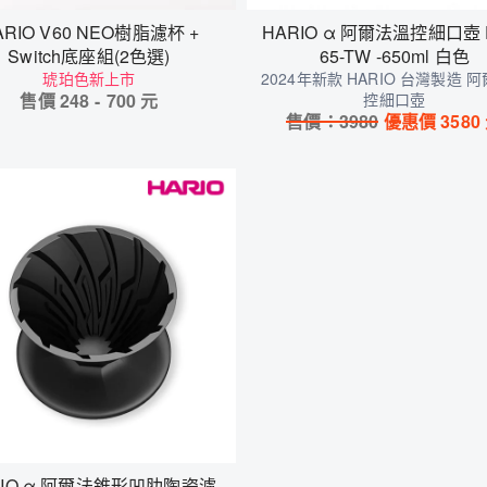
ARIO V60 NEO樹脂濾杯 +
HARIO α 阿爾法溫控細口壺 
Switch底座組(2色選)
65-TW -650ml 白色
琥珀色新上市
2024年新款 HARIO 台灣製造 
售價
248
-
700
元
控細口壺
售價：
3980
優惠價
3580
RIO α 阿爾法錐形凹肋陶瓷濾