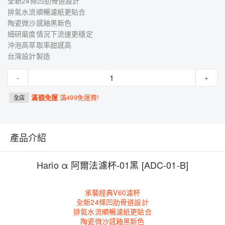
全新24條凹肋骨道設計
排氣水流順暢濾紙更貼合
陶瓷微沙感釉黑新色
細研磨度情況下流速更穩定
沖泡高萃取率甜感高
台灣設計製造
-
+
滿額免運
滿499免運費!
全店
產品介紹
Hario α 阿爾法濾杯-01黑 [ADC-01-B]
承襲經典V60濾杯
全新24條凹肋骨道設計
排氣水流順暢濾紙更貼合
陶瓷微沙感釉黑新色