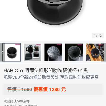
1
/
12
HARIO α 阿爾法錐形凹肋陶瓷濾杯-01黑
承襲V60全新24條凹肋骨設計 萃取風味佳甜感更高
售價：
1580
優惠價
1280
元
承襲經典V60濾杯