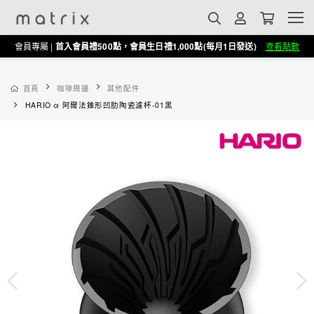
會員專屬 |
首入會員禮500點，會員生日禮1,000點(每月1日發送)
查看點數
首頁
咖啡周邊
其他配件
HARIO α 阿爾法錐形凹肋陶瓷濾杯-01黑