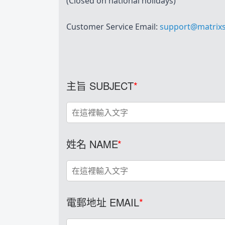
(Closed on national holidays)
Customer Service Email: 
support@matrixs
主旨 SUBJECT
姓名 NAME
電郵地址 EMAIL