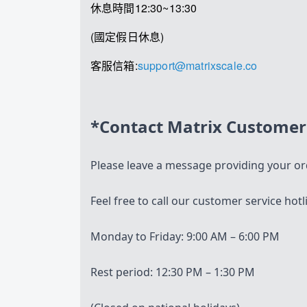
休息時間12:30~13:30
(國定假日休息)
客服信箱:
support@matrixscale.co
*Contact Matrix Customer
Please leave a message providing your ord
Feel free to call our customer service hot
Monday to Friday: 9:00 AM – 6:00 PM
Rest period: 12:30 PM – 1:30 PM