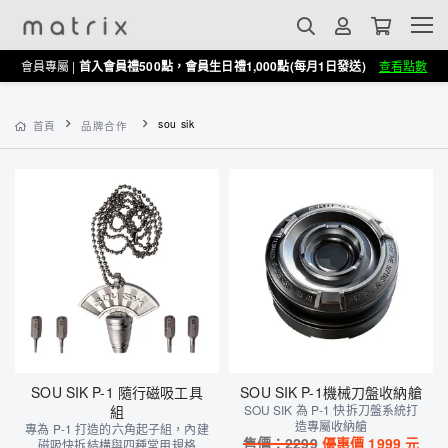
會員專屬 |
首入會員禮500點，會員生日禮1,000點(每月1日發送)
查看點數
sou sik
首頁
品牌合作
SOU SIK P-1 隨行磁吸工具
SOU SIK P-1機械刀盤收納艙
組
SOU SIK 為 P-1 快拆刀盤系統打
造專屬收納艙
專為 P-1 打造的六角起子組，內建
售價：
2299
優惠價
1999
元
磁吸快拆結構與四種常用規格