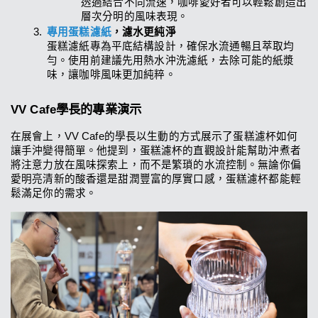
透過結合不同流速，咖啡愛好者可以輕鬆創造出
層次分明的風味表現。
專用蛋糕濾紙
，濾水更純淨
蛋糕濾紙專為平底結構設計，確保水流通暢且萃取均
勻。使用前建議先用熱水沖洗濾紙，去除可能的紙漿
味，讓咖啡風味更加純粹。
VV Cafe學長的專業演示
在展會上，VV Cafe的學長以生動的方式展示了蛋糕濾杯如何
讓手沖變得簡單。他提到，蛋糕濾杯的直觀設計能幫助沖煮者
將注意力放在風味探索上，而不是繁瑣的水流控制。無論你偏
愛明亮清新的酸香還是甜潤豐富的厚實口感，蛋糕濾杯都能輕
鬆滿足你的需求。