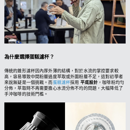
為什麼選擇蛋糕濾杯？
傳統的錐形濾杯因內厚外薄的結構，對於水流的掌控要求較
高，容易導致中間粉層過度萃取或外圍粉層不足，這對初學者
來說無疑是一個挑戰。而
蛋糕濾杯
採用 
平底設計
，咖啡粉均勻
分佈，萃取時不再需要擔心水流分佈不均的問題，大幅降低了
手沖咖啡的技術門檻。