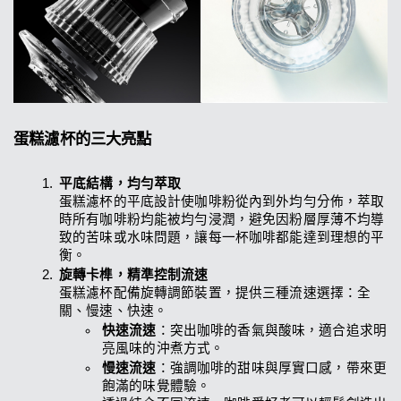
蛋糕濾杯的三大亮點
平底結構，均勻萃取
蛋糕濾杯的平底設計使咖啡粉從內到外均勻分佈，萃取
時所有咖啡粉均能被均勻浸潤，避免因粉層厚薄不均導
致的苦味或水味問題，讓每一杯咖啡都能達到理想的平
衡。
旋轉卡榫，精準控制流速
蛋糕濾杯配備旋轉調節裝置，提供三種流速選擇：全
關、慢速、快速。
快速流速
：突出咖啡的香氣與酸味，適合追求明
亮風味的沖煮方式。
慢速流速
：強調咖啡的甜味與厚實口感，帶來更
飽滿的味覺體驗。