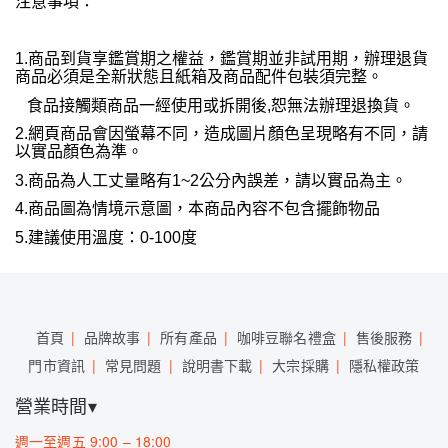
注意事項：
1.
商品到貨享鑑賞期之權益，鑑賞期並非試用期，辦理退貨
商品必須是全新狀態且紙箱及商品配件包裝須完整。
食品接觸類商品一經使用或拆開後
,
恕無法辦理退換貨。
2.
網頁商品會因螢幕不同，造成圖片顏色呈現略有不同，請
以實品顏色為準。
3.
商品為人工丈量略有
1~2
公分內誤差，請以實品為主。
4.
商品圖為情境示意圖，本商品內容不包含擺飾物品
5.
建議使用溫度：
0-100
度
首頁
品牌故事
所有產品
咖啡豆聯名禮盒
售後服務
門市資訊
常見問題
說明書下載
大宗採購
隱私權政策
營業時間▾
週一至週五 9:00 – 18:00