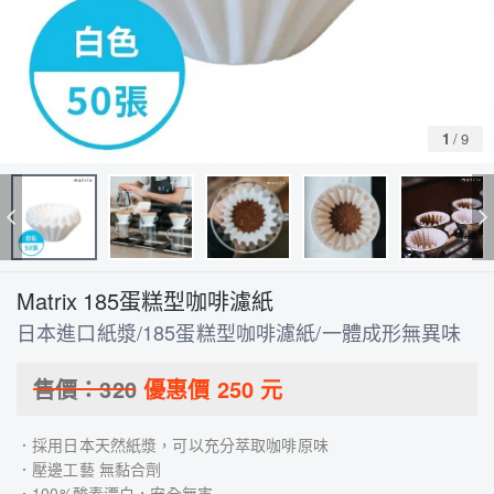
1
/
9
Matrix 185蛋糕型咖啡濾紙
日本進口紙漿/185蛋糕型咖啡濾紙/一體成形無異味
售價：
320
優惠價
250
元
．採用日本天然紙漿，可以充分萃取咖啡原味
．壓邊工藝 無黏合劑
．100%酸素漂白，安全無害