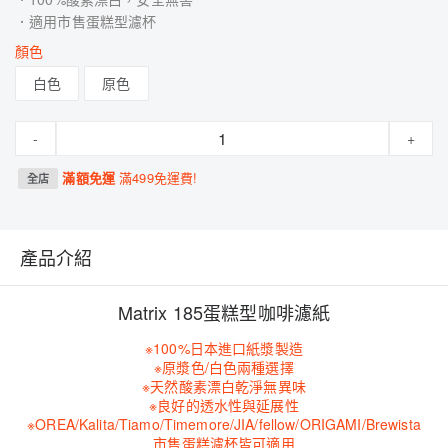
．適用市售蛋糕型濾杯
顏色
白色
原色
-
+
滿額免運
滿499免運費!
全店
產品介紹
Matrix 185蛋糕型咖啡濾紙
※100%日本進口紙漿製造
※原漿色/白色兩種選擇
※天然酸素漂白乾淨無異味
※良好的透水性與延展性
※OREA/Kalita/Tiamo/Timemore/JIA/fellow/ORIGAMI/Brewista
市售蛋糕濾杯皆可適用