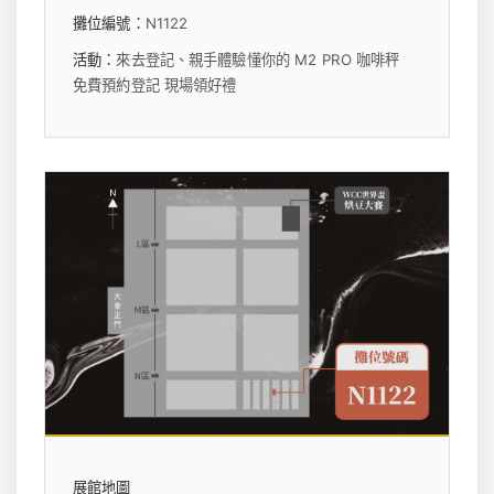
攤位編號：
N1122
活動：
來去登記、親手體驗懂你的 M2 PRO 咖啡秤
免費預約登記 現場領好禮
展館地圖