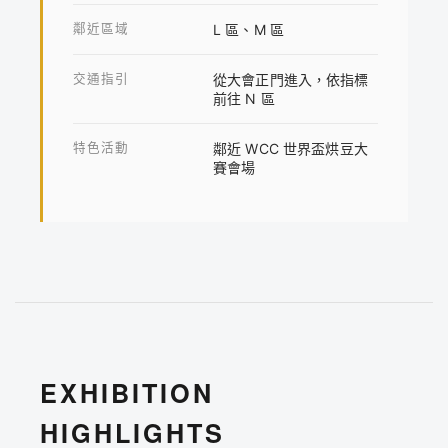
鄰近區域
L 區、M 區
交通指引
從大會正門進入，依指標
前往 N 區
特色活動
鄰近 WCC 世界盃烘豆大
賽會場
EXHIBITION
HIGHLIGHTS