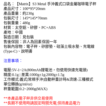
品名：
【Matrix】S3 MetaI 手沖義式口袋金屬咖啡電子秤
產品尺寸：100*95*20mm
產品重量：約230g
包裝尺寸：145*145*70mm
包裝重量：480g
材質：太空鋁、矽膠、PC+ABS
產地：中國
製造日期：見包裝
售後保固：非人為因素保固一年
包裝內容物：電子秤、矽膠墊、硅藻土吸水墊、充電線
(Type-C)、說明書
注意事項：
電壓:5V-1~2A(800mAh鋰電池，勿使用快速充電頭)
精度:0.1g | 差異:1000g±1g;2000g±1.5g
工作模式:義式|常規手沖|自動秤重計時&流速-三種模式
單位轉換(g/ml/oz)
秤重範圍:0.2~2000g(MAX)
**本產品電子秤非供交易使用
**長期不使用時請固定時間充電,保持產品電力