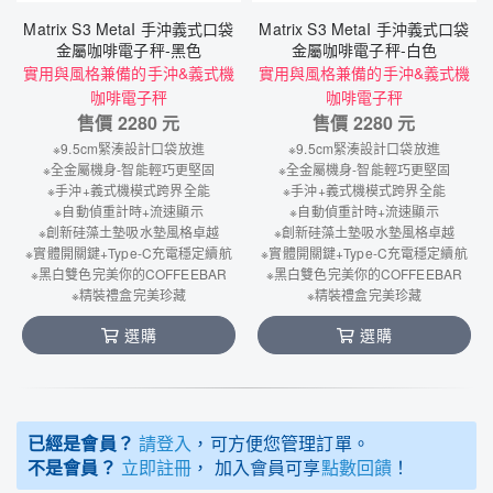
Matrix S3 MetaI 手沖義式口袋
Matrix S3 MetaI 手沖義式口袋
金屬咖啡電子秤-黑色
金屬咖啡電子秤-白色
實用與風格兼備的手沖&義式機
實用與風格兼備的手沖&義式機
咖啡電子秤
咖啡電子秤
售價
2280
元
售價
2280
元
※9.5cm緊湊設計口袋放進
※9.5cm緊湊設計口袋放進
※全金屬機身-智能輕巧更堅固
※全金屬機身-智能輕巧更堅固
※手沖+義式機模式跨界全能
※手沖+義式機模式跨界全能
※自動偵重計時+流速顯示
※自動偵重計時+流速顯示
※創新硅藻土墊吸水墊風格卓越
※創新硅藻土墊吸水墊風格卓越
※實體開關鍵+Type-C充電穩定續航
※實體開關鍵+Type-C充電穩定續航
※黑白雙色完美你的COFFEEBAR
※黑白雙色完美你的COFFEEBAR
※精裝禮盒完美珍藏
※精裝禮盒完美珍藏
選購
選購
已經是會員？
請登入
，可方便您管理訂單。
不是會員？
立即註冊
， 加入會員可享
點數回饋
！