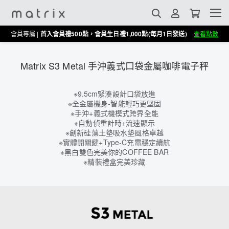
會員專屬 |
首入會員禮500點，會員生日禮1,000點(每月1日發送)
查看點數
Matrix S3 Metal 手沖義式口袋金屬咖啡電子秤
※9.5cm緊湊設計口袋放進
※全金屬機身-智能輕巧更堅固
※手沖+義式機模式跨界全能
※自動偵重計時+流速顯示
※創新硅藻土墊吸水墊風格卓越
※實體開關鍵+Type-C充電穩定續航
※黑白雙色完美你的COFFEE BAR
※精裝禮盒完美珍藏