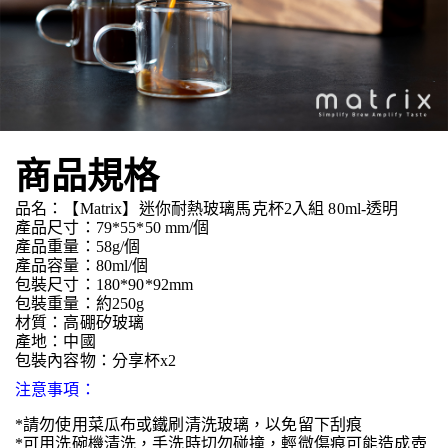
商品規格
品名：【Matrix】迷你耐熱玻璃馬克杯2入組 80ml-透明
產品尺寸：79*55*50 mm/個
產品重量：58g/個
產品容量：80ml/個
包裝尺寸：180*90*92mm
包裝重量：約250g
材質：高硼矽玻璃
產地：中國
包裝內容物：分享杯x2
注意事項：
*請勿使用菜瓜布或鐵刷清洗玻璃，以免留下刮痕
*可用洗碗機清洗，手洗時切勿碰撞，輕微傷痕可能造成壺