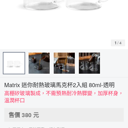
1
/
4
Matrix 迷你耐熱玻璃馬克杯2入組 80ml-透明
高棚矽玻璃製成，不需預熱耐冷熱驟變，加厚杯身，
溫潤杯口
售價
380
元