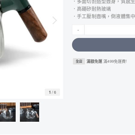
．多面切割造型壺身，質感
．高硼矽耐熱玻璃
．手工壓制壺嘴，倒液體集
-
滿額免運
滿499免運費!
全店
1
/
6