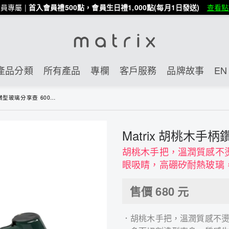
員專屬 |
首入會員禮500點，會員生日禮1,000點(每月1日發送)
查看點
產品分類
所有產品
專欄
客戶服務
品牌故事
EN 
玻璃分享壺 600ml-黛黑
Matrix 胡桃木手柄
胡桃木手把，溫潤質感不
眼吸睛，高硼矽耐熱玻璃
售價
680
元
．胡桃木手把，溫潤質感不