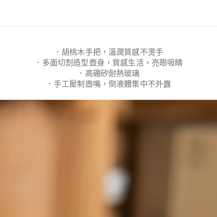
．胡桃木手把，溫潤質感不燙手
．多面切割造型壺身，質感生活，亮眼吸睛
．高硼矽耐熱玻璃
．手工壓制壺嘴，倒液體集中不外露