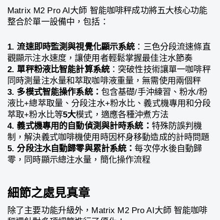
Matrix M2 Pro AI大師 智能咖啡秤成功將五大核心功能
整合於單一設備中，包括：
1. 流速即時監測與視覺化顯示系統
：三色分段流速條直
觀顯示注水速度，讓使用者輕鬆掌握最佳注水節奏
2. 單秤粉液比智能計算系統
：突破性技術讓單一咖啡秤
同時測量注水量和萃取咖啡液重量，無需使用兩個秤
3. 多模式智能操作系統：
包含基礎/手沖練習、粉水/粉
液比+總萃取量、分段注水+粉水比、義式機專用和分段
萃取+粉水比等
5大
模式，適應各種沖煮方法
4. 義式機專用的自動偵測與計時系統：
特殊防誤判機
制，解決義式咖啡機使用時因杯身移動造成的計時問題
5. 分段注水自動歸零與累計系統：
每次停水後自動歸
零，同時顯示總注水量，簡化操作流程
細節之處見真章
除了主要功能升級外，Matrix M2 Pro AI大師 智能咖啡