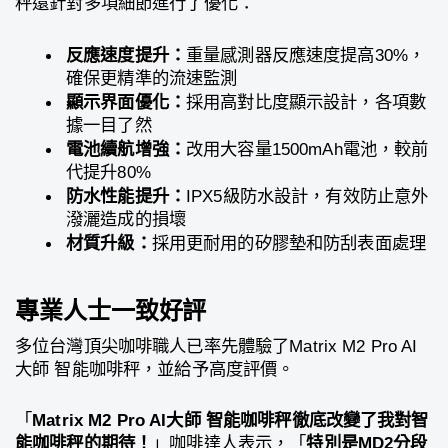
秤還針對多項細節進行了優化：
反應速度提升：
重量感測器反應速度提高30%，
確保更精準的流速監測
顯示界面優化：
採用高對比度顯示設計，各項數
據一目了然
電池續航增強：
改用大容量1500mAh電池，較前
代提升80%
防水性能提升：
IPX5級防水設計，有效防止意外
潑灑造成的損壞
材質升級：
採用更耐用的矽膠墊和防刮表面處理
專業人士一致好評
多位台灣頂尖咖啡職人已率先體驗了Matrix M2 Pro AI
大師 智能咖啡秤，並給予高度評價。
「
Matrix M2 Pro AI大師 智能咖啡秤徹底改變了我對智
能咖啡秤的期待！
」咖啡達人表示，「
特別是MD2分段