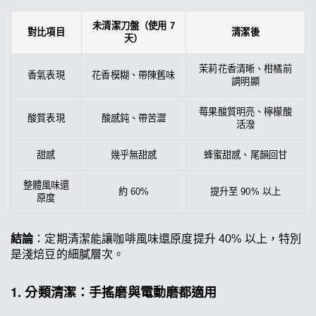
未清潔刀盤（使用 7
對比項目
清潔後
天）
茉莉花香清晰、柑橘前
香氣表現
花香模糊、帶陳舊味
調明顯
莓果酸質明亮、檸檬酸
酸質表現
酸感鈍、帶苦澀
活潑
甜感
幾乎無甜感
蜂蜜甜感、尾韻回甘
整體風味還
約 60%
提升至 90% 以上
原度
結論
：定期清潔能讓咖啡風味還原度提升 40% 以上，特別
是淺焙豆的細膩層次。
1. 分類清潔：手搖磨與電動磨都適用