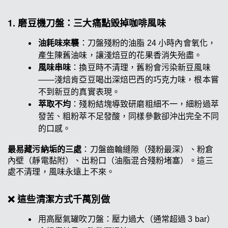
1. 磨豆機刀盤：三大痛點毀掉咖啡風味
油耗味來襲
：刀盤殘粉的油脂 24 小時內會氧化，
產生陳舊油味，讓淺焙豆的花果香消失殆盡。
風味串味
：換豆時不清理，舊粉會污染新豆風味
——淺焙肯亞豆喝出深焙巴西的巧克力味，根本嘗
不到新豆的真實表現。
萃取不均
：殘粉結塊導致研磨粗細不一，細粉過萃
發苦、粗粉萃不足發酸，同樣參數卻沖出完全不同
的口感。
最易藏污納垢的三處
：刀盤齒輪縫隙（殘粉最深）、粉倉
內壁（靜電黏附）、出粉口（油脂混合殘粉堵塞）。這三
處不清理，風味永遠上不來。
❌ 這些清潔方式千萬別做
用高壓氣罐吹刀盤：壓力過大（通常超過 3 bar）