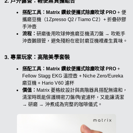
2. 戶外露營：輕便無負擔組合
搭配工具：Matrix 鑽紋便攜式除塵吹球 PRO
+ 便
攜磨豆機（1Zpresso Q2 / Tiamo C2）+ 折疊矽膠
手沖壺
流程：
研磨後用吹球伸進磨豆機清刀盤 → 吹乾手
沖壺鵝頸管，避免殘粉在密封磨豆機裡產生異味。
3. 專業玩家：高階美學套裝
搭配工具：Matrix 鑽紋便攜式除塵吹球 PRO
+
Fellow Stagg EKG 溫控壺 + Niche Zero/Eureka
磨豆機 + Hario V60 濾杯
價值：
Matrix 菱格紋設計與高階器具搭配無違和，
清潔時既能保護精密刀盤/陶瓷濾杯，又能讓清潔
→ 研磨 → 沖煮成為完整的咖啡儀式。