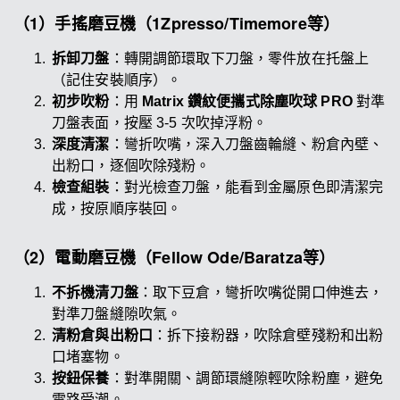
（1）手搖磨豆機（1Zpresso/Timemore等）
拆卸刀盤
：轉開調節環取下刀盤，零件放在托盤上
（記住安裝順序）。
初步吹粉
：用
Matrix 鑽紋便攜式除塵吹球 PRO
對準
刀盤表面，按壓 3-5 次吹掉浮粉。
深度清潔
：彎折吹嘴，深入刀盤齒輪縫、粉倉內壁、
出粉口，逐個吹除殘粉。
檢查組裝
：對光檢查刀盤，能看到金屬原色即清潔完
成，按原順序裝回。
（2）電動磨豆機（Fellow Ode/Baratza等）
不拆機清刀盤
：取下豆倉，彎折吹嘴從開口伸進去，
對準刀盤縫隙吹氣。
清粉倉與出粉口
：拆下接粉器，吹除倉壁殘粉和出粉
口堵塞物。
按鈕保養
：對準開關、調節環縫隙輕吹除粉塵，避免
電路受潮。