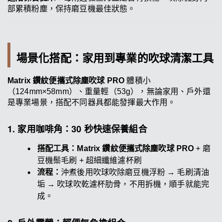
部累積粉塵，保持磨豆機最佳狀態。
場景化搭配：家用到專業的吹球清潔工具
Matrix 鑽紋便攜式除塵吹球 PRO
體積小
（124mm×58mm）、重量輕（53g），無論家用、戶外還
是專業場景，搭配不同器具都能發揮最大作用。
1. 家用咖啡角：30 秒快速保養組合
搭配工具：Matrix 鑽紋便攜式除塵吹球 PRO
+ 磨
豆機鬃毛刷 + 超細纖維濾杯刷
流程：
沖煮後用吹球吹除磨豆機浮粉 → 毛刷清油
垢 → 吹球吹乾濾杯肋骨，不用拆機，順手就能完
成。