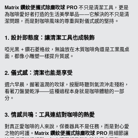
Matrix 鑽紋便攜式除塵吹球 PRO
不只是清潔工具，更是
為咖啡愛好者打造的生活美學單品——它解決的不只是清
潔問題，而是對咖啡風味的尊重與對儀式感的堅持。
1. 設計即態度：讓清潔工具也成裝飾
啞光黑 + 鑽石菱格紋，無論放在木質咖啡角還是工業風桌
面，都像小雕塑一樣提升質感。
2. 儀式感：清潔也能是享受
週六早晨，握著溫潤的吹球，按壓時聽到氣流沖走殘粉，
看著刀盤變乾淨——這種過程本身就是咖啡體驗的一部
分。
3. 情感共鳴：工具連結對咖啡的熱愛
對真正愛咖啡的人來說，保養器具不是任務，而是對心愛
之物的呵護。
Matrix 鑽紋便攜式除塵吹球 PRO
用細節讓