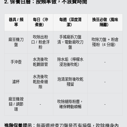
2. 保養日曆：按頻率做，不浪費時間
器具 / 頻
每日（沖
每週（深度清
換豆必做（風味
率
煮後）
潔）
隔離）
吹除出粉
手搖磨拆刀盤
磨豆機刀
吹除刀盤 + 粉倉
口 / 粉倉浮
清，電動磨吹刀
盤
殘粉（4 分鐘）
粉
盤
水洗後吹
除水垢（檸檬水
手沖壺
-
乾鵝頸管
浸泡後吹乾）
水洗後吹
泡清潔劑後吹乾
濾杯
乾肋骨縫
-
殘留
隙
磨豆機按
吹除縫隙粉塵，
鈕 / 調節
-
-
確保轉動順暢
環
進階保養提示
：每兩週檢查刀盤是否有損傷，吹除機身內