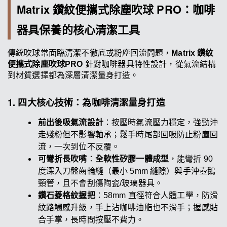
Matrix 鑽紋便攜式除塵吹球 PRO：咖啡
器具保養的核心清潔工具
傳統吹球常面臨清潔不徹底或粉塵回流問題，
Matrix 鑽紋
便攜式除塵吹球PRO
針對咖啡器具特性設計，從氣流結構
到材質選擇都為深層清潔量身打造。
1. 四大核心技術：為咖啡清潔量身打造
前出後吸氣流設計
：按壓時氣流壓力穩定，強勁沖
走殘粉但不影響軸承；鬆手時尾部回吸防止粉塵回
流，一次到位不反覆。
可彎折長吹嘴
：
全軟性矽膠一體成型
，能彎折 90
度深入刀盤齒輪縫（最小 5mm 縫隙）與手沖壺鵝
頸管，且不會刮傷陶瓷/玻璃器具。
鑽石菱格紋握把
：58mm 直徑符合人體工學，防滑
紋路觸感升級，手上沾咖啡油脂也不滑手；握感貼
合手掌，長時間按壓不費力。