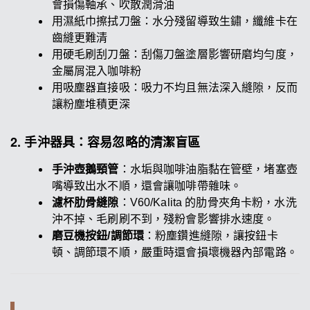
會損傷軸承、吹散潤滑油
用濕紙巾擦拭刀盤：水分殘留導致生鏽，纖維卡在
齒縫更難清
用硬毛刷刮刀盤：刮傷刀盤塗層影響研磨均勻度，
金屬屑混入咖啡粉
用吸塵器直接吸：吸力不均且無法深入縫隙，反而
讓粉塵堆積更深
2. 手沖器具：容易忽略的清潔盲區
手沖壺鵝頸管
：水垢與咖啡油脂黏在管壁，堵塞壺
嘴導致出水不順，還會讓咖啡帶雜味。
濾杯肋骨縫隙
：V60/Kalita 的肋骨夾角卡粉，水洗
沖不掉、毛刷刷不到，殘粉會影響排水速度。
磨豆機按鈕/調節環
：粉塵鑽進縫隙，讓按鈕卡
頓、調節環不順，嚴重時還會損壞機器內部電路。