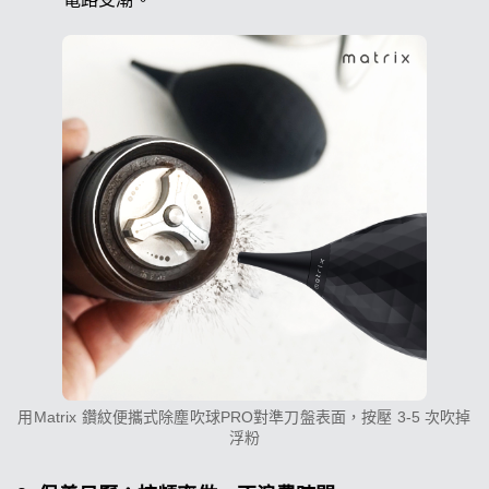
用Matrix 鑽紋便攜式除塵吹球PRO對準刀盤表面，按壓 3-5 次吹掉
浮粉