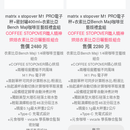
matrix x stopover M1 PRO電子
matrix x stopover M1 PRO電子
秤+密封罐400ml+衣索比亞
秤+衣索比亞Bench Maji咖啡豆
Bench Maji咖啡豆藝妓禮盒組
藝妓禮盒組
COFFEE STOPOVER職人精神
COFFEE STOPOVER職人精神
烘焙衣索比亞日曬藝妓組合
烘焙衣索比亞日曬藝妓組合
售價
2480
元
售價
2280
元
衣索比亞Bench Maji 1/4磅咖啡豆藝妓
衣索比亞Bench Maji 1/4磅咖啡豆藝妓
組合
組合
※COFFEE STOPOVER精心烘焙
※COFFEE STOPOVER精心烘焙
※兩種培度體驗不同風味
※兩種培度體驗不同風味
Ｍ1 Pro 電子秤
Ｍ1 Pro 電子秤
※首創單秤可同步計算粉水比/粉液比
※首創單秤可同步計算粉水比/粉液比
※抬起濾杯自動切換計算咖啡萃取液重
※抬起濾杯自動切換計算咖啡萃取液重
※設備穩定歸零自動沖煮計時
※設備穩定歸零自動沖煮計時
※獨創美型大理石硅藻土吸水墊
※獨創美型大理石硅藻土吸水墊
※輕鬆演繹粕谷哲46法分段注水
※輕鬆演繹粕谷哲46法分段注水
※精度0.1g最大秤重2公斤
※精度0.1g最大秤重2公斤
※Type-C 充電式設計
※Type-C 充電式設計
※元食咖啡、vvcafe 學長聯合監製
※元食咖啡、vvcafe 學長聯合監製
密封罐
售完