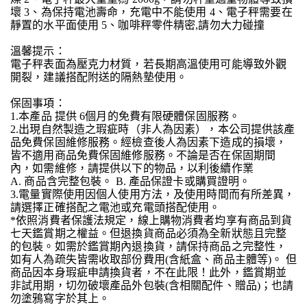
壞 3、為保持電池壽命，充電中不能使用 4、電子秤需要在
靜置的水平面使用 5、咖啡秤零件精密,請勿大力碰撞
溫馨提示：
電子秤表面為壓克力材質，若長期高溫使用可能導致外觀
開裂，建議搭配附送的隔熱墊使用。
保固事項：
1.本產品 提供 6個月的免費有限硬體保固服務。
2.出現自然製造之瑕疵時（非人為因素），本公司提供該產
品免費保固維修服務。經檢查後人為因素下造成的損壞，
皆不適用商品免費保固維修服務。不論是否在保固期間
內，如需維修，請提供以下的物品，以利後續作業
A. 商品含完整包裝。 B. 產品保證卡或購買證明。
3.電量實際使用因個人使用方法，及使用時間而有所差異，
請選擇正確搭配之電池或充電頭搭配使用。
*依照消費者保護法規定，線上購物消費者均享有商品到貨
七天鑑賞期之權益。但退換貨商品必須為全新狀態且完整
的包裝。如需於鑑賞期內退換貨，請保持商品之完整性，
如有人為疏失皆需收取部份費用(含紙盒、商品主體等)。 但
商品因本身瑕疵申請換貨者，不在此限！此外，鑑賞期並
非試用期，切勿破壞產品外包裝(含相關配件、贈品)；也請
勿塗鴉寫字於其上。