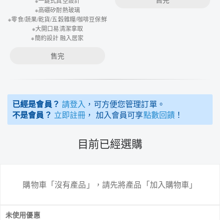
※一鍵式真空設計
※高硼矽耐熱玻璃
※零食/蔬果/乾貨/五穀雜糧/咖啡豆保鮮
※大開口易清潔拿取
※簡約設計 融入居家
售完
已經是會員？
請登入
，可方便您管理訂單。
不是會員？
立即註冊
， 加入會員可享
點數回饋
！
目前已經選購
購物車「沒有產品」，請先將產品「加入購物車」
未使用優惠