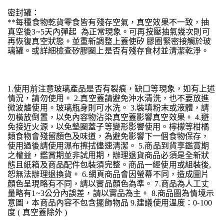
密封罐：
**每種食物乾貨零食皆有殘存空氣，真空效果不一致，抽
真空後3~5天內彈起 為正常現象。可再按壓抽氣幾次則可
再恢復真空狀態。並重新調整上蓋使矽 膠圈緊密接觸於玻
璃罐。或詳細檢查矽膠圈上是否有殘存食材並清潔乾淨。
1.使用前注意玻璃產品是否有裂痕，缺口等現象，如有上述
情況，請勿使用。 2.真空蓋請避免沖水清洗，也不要放進
微波爐使用。玻璃瓶身則可水洗。 3.裝填粉末或液體，請
勿橫放倒置，以免內容物沾染真空蓋影響真空效果。 4.避
免接近火源，以免墊圈蓋子等變形影響使用。檸檬等柑橘
類食物會殘留顏色及味道，為避免影響下一個食物保存，
使用過後請使用濕布擦拭儘速清潔。 5.商品到貨享鑑賞期
之權益，鑑賞期並非試用期，辦理退貨商品必須是全新狀
態且紙箱及商品配件包裝須完整。商品一經使用或組裝後,
恕無法辦理退換貨。 6.網頁商品會因螢幕不同，造成圖片
顏色呈現略有不同，請以實品顏色為準。 7.商品為人工丈
量略有1~3公分內誤差，請以實品為主。 8.商品圖為情境示
意圖，本商品內容不包含擺飾物品 9.建議使用溫度：0-100
度 ( 真空蓋除外 )