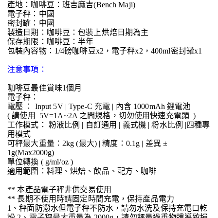
產地：咖啡豆：班吉麻吉(Bench Maji)
電子秤：中國
密封罐：中國
製造日期：咖啡豆：包裝上烘焙日期為主
保存期限：咖啡豆：半年
包裝內容物：1/4磅咖啡豆x2，電子秤x2，400ml密封罐x1
注意事項：
咖啡豆最佳賞味1個月
電子秤：
電壓 ： Input 5V | Type-C 充電 | 內含 1000mAh 鋰電池
( 請使用 5V=1A~2A 之間規格，切勿使用快速充電頭 )
工作模式： 粉液比例 | 自訂通用 | 義式機 | 粉水比例 |四種專
用模式
可秤最大重量：2kg (最大) | 精度：0.1g | 差異 ±
1g(Max2000g)
單位轉換 ( g/ml/oz )
適用範圍：料理、烘焙、飲品、配方、咖啡
** 本產品電子秤非供交易使用
** 長期不使用時請固定時間充電，保持產品電力
1、秤面防潑水但電子秤不防水，請勿水洗及保持充電口乾
燥 2、電子秤最大重量為 2000g，請勿秤量過重物體導致損