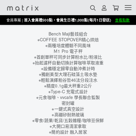
會員專屬 |
首入會員禮500點，會員生日禮1,000點(每月1日發送)
查看點數
Bench Maji藝妓組合
※COFFEE STOPOVER精心烘焙
※兩種培度體驗不同風味
Ｍ1 Pro 電子秤
※首創單秤可同步計算粉水比/粉液比
※抬起濾杯自動切換計算咖啡萃取液重
※設備穩定歸零自動沖煮計時
※獨創美型大理石硅藻土吸水墊
※輕鬆演繹粕谷哲46法分段注水
※精度0.1g最大秤重2公斤
※Type-C 充電式設計
※元食咖啡、vvcafe 學長聯合監製
密封罐
※一鍵式真空設計
※高硼矽耐熱玻璃
※零食/蔬果/乾貨/五穀雜糧/咖啡豆保鮮
※大開口易清潔拿取
※簡約設計 融入居家