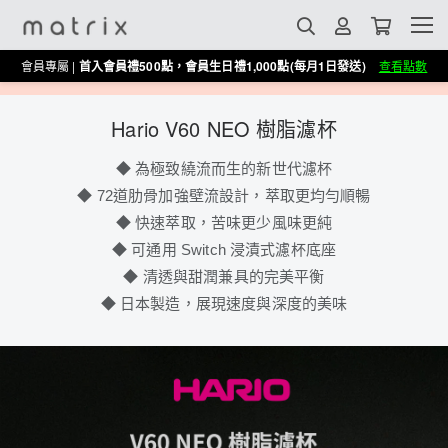
會員專屬 |
首入會員禮500點，會員生日禮1,000點(每月1日發送)
查看點數
早鳥限定
Hario V60 NEO 樹脂濾杯
◆ 為極致繞流而生的新世代濾杯
◆ 72道肋骨加強壁流設計，萃取更均勻順暢
◆ 快速萃取，苦味更少風味更純
◆ 可通用 Switch 浸漬式濾杯底座
◆ 清透與甜潤兼具的完美平衡
◆ 日本製造，展現速度與深度的美味