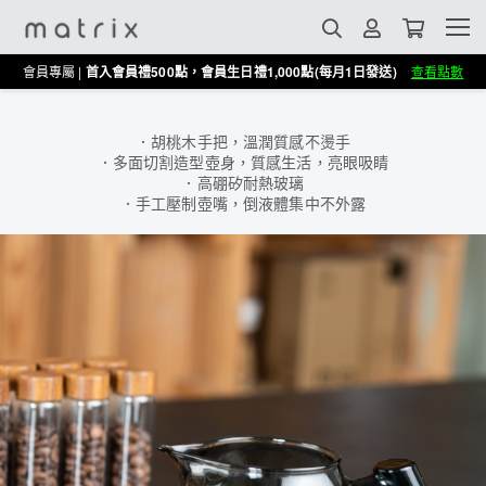
會員專屬 |
首入會員禮500點，會員生日禮1,000點(每月1日發送)
查看點數
．胡桃木手把，溫潤質感不燙手
．多面切割造型壺身，質感生活，亮眼吸睛
．高硼矽耐熱玻璃
．手工壓制壺嘴，倒液體集中不外露