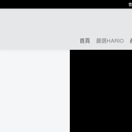
會
首頁
嚴選HARIO