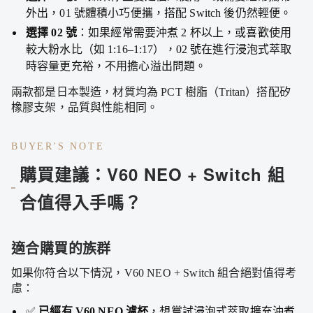
外出，01 號體積小巧便攜，搭配 Switch 後仍然輕便。
選擇 02 號
：如果經常需要沖煮 2 杯以上，或喜歡使用
較大粉水比（如 1:16–1:17），02 號在進行浸泡式萃取
時容量更充裕，不用擔心溢出問題。
兩款都是日本製造，材質均為 PCT 樹脂（Tritan）搭配矽
橡膠支架，品質與性能相同。
BUYER'S NOTE
購買建議：V60 NEO + Switch 組
合值得入手嗎？
適合購買的族群
如果你符合以下情況，V60 NEO + Switch 組合絕對值得考
慮：
✅
已經有 V60 NEO 濾杯
，想嘗試浸泡式萃取擴充沖煮