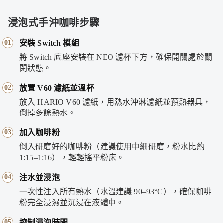
浸泡式手沖咖啡步驟
01
安裝 Switch 模組
將 Switch 底座安裝在 NEO 濾杯下方，確保開關處於關
閉狀態。
02
放置 V60 濾紙並溫杯
放入 HARIO V60 濾紙，用熱水沖淋濾紙並預熱器具，
倒掉多餘熱水。
03
加入咖啡粉
倒入研磨好的咖啡粉（建議使用中細研磨，粉水比約
1:15–1:16），輕輕搖平粉床。
04
注水並浸泡
一次性注入所有熱水（水溫建議 90–93°C），確保咖啡
粉完全浸濕並沉浸在液體中。
05
控制浸泡時間