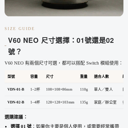
SIZE GUIDE
V60 NEO 尺寸選擇：01號還是02
號？
V60 NEO 有兩個尺寸可選，都可以搭配 Switch 模組使用：
型號
容量
尺寸
重量
適合人數
最
VDN-01-B
1–2杯
108×108×86mm
110g
單人／雙人
日
VDN-02-B
1–4杯
128×128×103mm
135g
家庭／辦公室
多
選購建議：
選擇 01 號
：如果你主要是個人使用，或需要經常攜帶