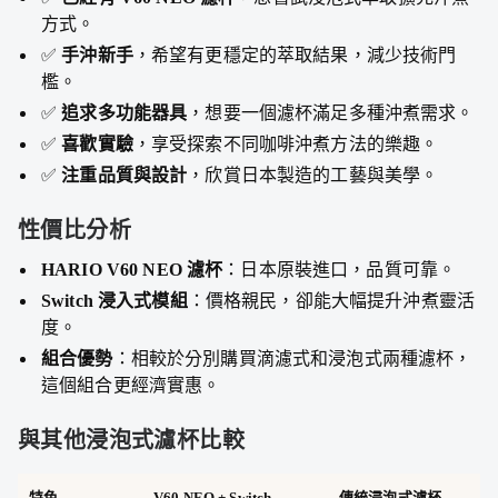
方式。
✅
手沖新手
，希望有更穩定的萃取結果，減少技術門
檻。
✅
追求多功能器具
，想要一個濾杯滿足多種沖煮需求。
✅
喜歡實驗
，享受探索不同咖啡沖煮方法的樂趣。
✅
注重品質與設計
，欣賞日本製造的工藝與美學。
性價比分析
HARIO V60 NEO 濾杯
：日本原裝進口，品質可靠。
Switch 浸入式模組
：價格親民，卻能大幅提升沖煮靈活
度。
組合優勢
：相較於分別購買滴濾式和浸泡式兩種濾杯，
這個組合更經濟實惠。
與其他浸泡式濾杯比較
特色
V60 NEO + Switch
傳統浸泡式濾杯