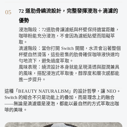
72 道肋骨繞流設計，完整發揮浸泡＋滴濾的
05
優勢
浸泡階段：72道肋骨讓濾紙與杯壁保持適當距離，
咖啡粉能充分浸泡，不會因為濾紙貼壁而阻礙萃
取。
滴濾階段：當你打開 Switch 開關，水流會沿著整個
杯壁自然滑落，這些密集的肋骨確保咖啡液快速均
勻地流下，避免過度萃取。
風味表現：繞流設計本身就能呈現清透與甜潤兼具
的風味，搭配浸泡式萃取後，醇厚度和層次感都能
進一步提升。
這種「BEAUTY NATURALISM」的設計哲學，讓 NEO +
Switch 的組合不只是功能上的疊加，而是理念上的融合
——無論是滴濾還是浸泡，都能以最自然的方式萃取出咖
啡的美味。