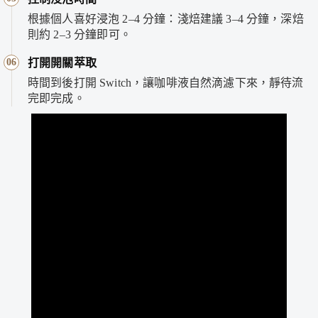
根據個人喜好浸泡 2–4 分鐘：淺焙建議 3–4 分鐘，深焙
則約 2–3 分鐘即可。
06
打開開關萃取
時間到後打開 Switch，讓咖啡液自然滴濾下來，靜待流
完即完成。