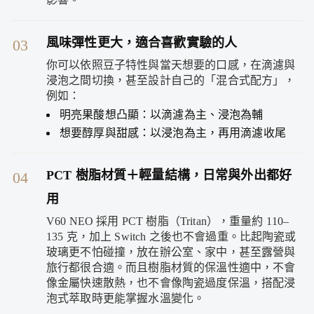
風味彈性更大，適合喜歡實驗的人
03
你可以依照豆子特性與當天想要的口感，在滴濾與
浸泡之間切換，甚至設計自己的「混合式配方」，
例如：
明亮果酸想凸顯：以滴濾為主、浸泡為輔
想要醇厚與甜感：以浸泡為主，再用滴濾收尾
PCT 樹脂材質＋輕量結構，日常與外出都好
04
用
V60 NEO 採用 PCT 樹脂（Tritan），重量約 110–
135 克，加上 Switch 之後也不會過重。比起陶瓷或
玻璃更不怕碰撞，放在辦公室、家中，甚至露營與
旅行都很合適。而且樹脂材質的保溫性適中，不會
像金屬快速散熱，也不會像陶瓷過度保溫，搭配浸
泡式萃取時更能掌握水溫變化。