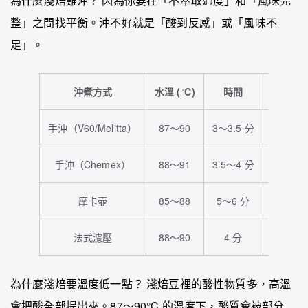
為什麼淺焙難沖？ 因為你要在「不萃取過度」和「風味完
整」之間找平衡。沖不好就是「酸到反感」或「風味不
足」。
沖煮方式
水溫 (°C)
時間
粉水
手沖（V60/Melitta）
87～90
3～3.5 分
1:16～1
手沖（Chemex）
88～91
3.5～4 分
1:17～1
摩卡壺
85～88
5～6 分
1:13～1
法式濾壓
88～90
4 分
1:15
為什麼淺焙要溫度低一點？ 淺焙豆裡的酸性物質多，高溫
會把酸全部提出來。87～90°C 的溫度下，酸質會被部分