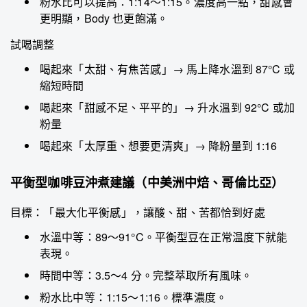
粉水比可以提高：1:14～1:15。濃度高一點，甜感會
更明顯，Body 也更飽滿。
試喝調整
喝起來「太甜、有焦苦感」→ 馬上降水溫到 87°C 或
縮短時間
喝起來「甜感不足、平平的」→ 升水溫到 92°C 或加
粉量
喝起來「太厚重、想要更清爽」→ 降粉量到 1:16
平衡型咖啡豆沖煮建議（中美洲中焙、哥倫比亞）
目標：「最大化平衡感」，讓酸、甜、苦都恰到好處
水溫中等：89～91°C。平衡型豆在正常温度下就能
表現。
時間中等：3.5～4 分。完整萃取所有風味。
粉水比中等：1:15～1:16。標準濃度。