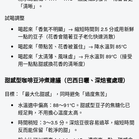
「清晰」。
試喝調整
喝起來「香氣不明顯」→ 縮短時間到 2.5 分或用新鮮
一點的豆子（花香會隨著豆子老化快速消散）
喝起來「帶點苦、花香被蓋住」→ 降水溫到 85°C
喝起來「太清薄、風味虛」→ 升水溫到 89°C（接受
用一點點甜感換花香的清晰度）
甜感型咖啡豆沖煮建議（巴西日曬、深焙蜜處理）
目標：「最大化甜感」，同時避免「過度焦苦」
水溫適中偏高：88～91°C。甜感型豆子的焦糖化已
經足夠，不用擔心温度太高。
時間稍短：3～3.5 分。深焙豆很容易過萃，縮短時間
反而能保留「乾淨的甜」。