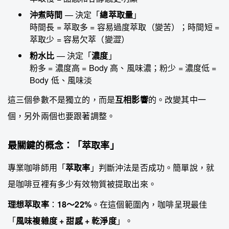
沖煮時間
— 決定「
總萃取量
」
時間長 = 萃取多 = 容易過度萃取（變苦）；時間短 =
萃取少 = 容易欠萃（變澀）
粉水比
— 決定「
濃度
」
粉多 = 濃度高 = Body 高、風味濃；粉少 = 濃度低 =
Body 低、風味淡
這三個參數不是獨立的，而是
互相影響
的。改變其中一
個，另外兩個也要跟著調整。
最關鍵的概念：「萃取率」
專業咖啡師用「
萃取率
」判斷沖法是否成功。簡單說，就
是咖啡豆裡有多少有效物質被提取出來。
理想萃取率
：
18～22%
。在這個範圍內，咖啡呈現最佳
「
風味複雜度 + 甜感 + 乾淨度
」。