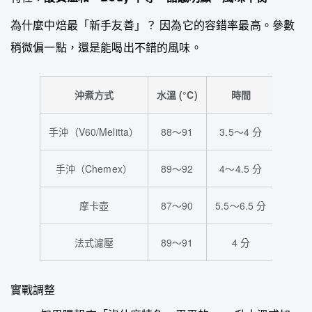
為什麼中焙最「新手友善」？ 因為它的容錯率最高。參數
稍微偏一點，還是能喝出不錯的風味。
沖煮方式
水溫 (°C)
時間
粉
手沖（V60/Melitta）
88～91
3.5～4 分
1:15～
手沖（Chemex）
89～92
4～4.5 分
1:16～
摩卡壺
87～90
5.5～6.5 分
1:13～
法式濾壓
89～91
4 分
1:
實戰調整