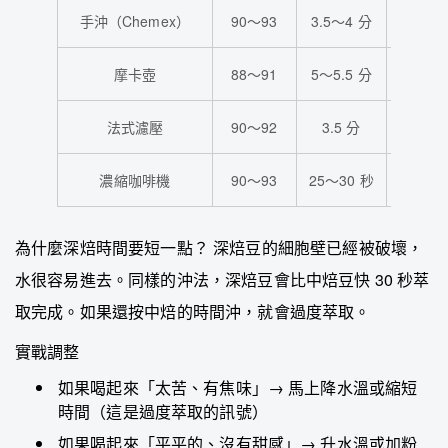
手沖（Chemex）
90～93
3.5～4 分
1:1
摩卡壺
88～91
5～5.5 分
1:12～1
法式濾壓
90～92
3.5 分
1:1
濃縮咖啡機
90～93
25～30 秒
1:2～1:
為什麼深焙時間要短一點？ 深焙豆的細胞壁已經被破壞，
水很容易進去。同樣的沖法，深焙豆會比中焙豆快 30 秒萃
取完成。如果還按中焙的時間沖，就會過度萃取。
實戰調整
如果喝起來「太苦、有焦味」→ 馬上降水溫或縮短
時間（這是過度萃取的訊號）
如果喝起來「平平的、沒有甜感」→ 升水溫或加粉