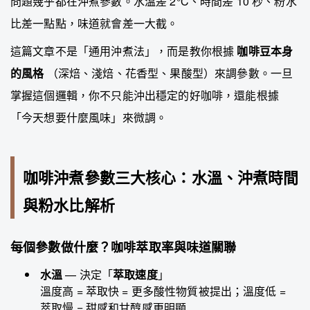
問題幾乎都在沖煮參數。水溫差 2°C、時間差 10 秒、粉水
比差一點點，味道就會差一大截。
這篇文章不是「通用沖煮法」，而是教你根據
咖啡豆本身
的風格
（深焙、淺焙、花香型、果酸型）來調參數。一旦
掌握這個邏輯，你不只能沖出穩定的好咖啡，還能根據
「今天想要什麼風味」來微調。
咖啡沖煮參數三大核心：水溫、沖煮時間
與粉水比解析
每個參數做什麼？咖啡萃取率與味道關聯
水溫
— 決定「
萃取速度
」
溫度高 = 萃取快 = 更多酸性物質被提出；溫度低 =
萃取慢 = 甜感和甘醇感更明顯