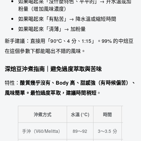
如果喝起來「沒什麼特色、平平的」→ 升水溫或加
粉量（增加風味濃度）
如果喝起來「有點苦」→ 降水溫或縮短時間
如果喝起來「清薄」→ 加粉量
新手建議：直接用「90°C、4 分、1:15」。99% 的中焙豆
在這個參數下都能喝出不錯的風味。
深焙豆沖煮指南｜避免過度萃取與苦味
特性：
酸質幾乎沒有、Body 高、甜感強（有時候偏苦）、
風味簡單。最怕過度萃取，建議時間稍短
。
沖煮方式
水溫 (°C)
時間
粉水
手沖（V60/Melitta）
89～92
3～3.5 分
1:15～1