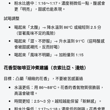
粉水比適中：1:16～1:17。濃度稍微低一點，酸感會
更「明亮」，甜感也能表現。
試喝調整
喝起來「太酸」→ 降水溫到 86°C 或縮短到 2.5 分
（冒著風味不足的風險）
喝起來「澀、不舒服」→ 升水溫到 91°C（這時酸感
會被甜感襯托，反而好喝）
喝起來「風味不明顯」→ 加粉量到 1:15
花香型咖啡豆沖煮建議（衣索比亞、淺焙）
目標：凸顯「細緻的花香」，不要被苦感蓋過
水溫更低：用 86～88°C。花香的香氣物質很脆弱，
高溫會破壞。
時間更短：2.5～3 分。越短越能保留「新鮮感」。
粉水比偏低：1:17～1:18。濃度低的咖啡，花香會更