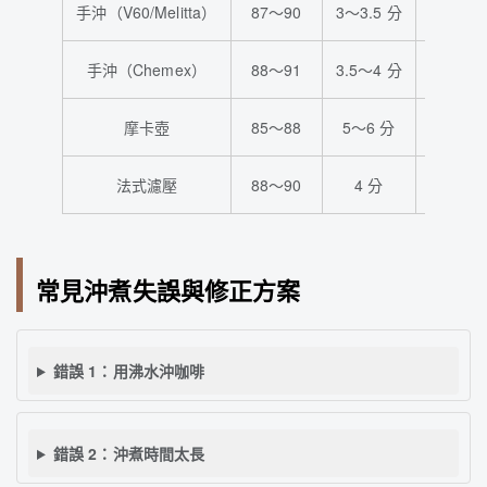
手沖（V60/Melitta）
87～90
3～3.5 分
1:16～1
手沖（Chemex）
88～91
3.5～4 分
1:17～1
摩卡壺
85～88
5～6 分
1:13～1
法式濾壓
88～90
4 分
1:15
常見沖煮失誤與修正方案
錯誤 1：用沸水沖咖啡
錯誤 2：沖煮時間太長