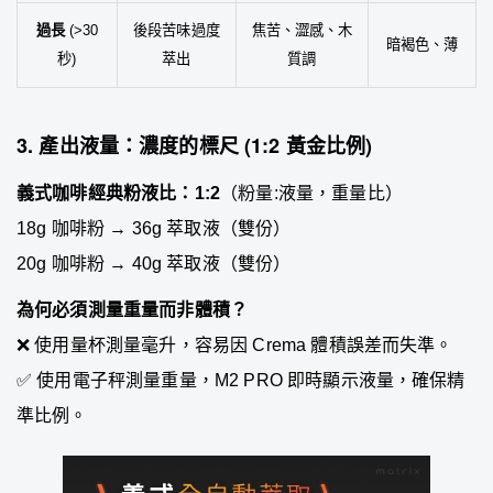
過長
(>30
後段苦味過度
焦苦、澀感、木
暗褐色、薄
秒)
萃出
質調
3. 產出液量：濃度的標尺 (1:2 黃金比例)
義式咖啡經典粉液比：1:2
（粉量:液量，重量比）
18g 咖啡粉 → 36g 萃取液（雙份）
20g 咖啡粉 → 40g 萃取液（雙份）
為何必須測量重量而非體積？
❌ 使用量杯測量毫升，容易因 Crema 體積誤差而失準。
✅ 使用電子秤測量重量，M2 PRO 即時顯示液量，確保精
準比例。