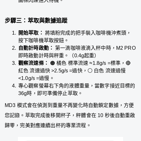
圖標閃爍進入待機。
步驟三：萃取與數據追蹤
開始萃取：
將填粉完成的把手裝入咖啡機沖煮頭，
按下咖啡機萃取按鈕。
自動計時啟動：
第一滴咖啡液滴入杯中時，M2 PRO
即時啟動計時與秤重。（0.4g起重）
觀察流速條：
🟠 橘色 標準流速 ≈1.8g/s =標準，🔴
紅色 流速過快 >2.5g/s =過快，⚪ 白色 流速過慢
<1.0g/s =過慢。
專心觀察螢幕右下角的液體重量，當數字接近目標的
36g時，即可準備停止萃取。
MD3 模式會在偵測到重量不再變化時自動鎖定數據，方便
您記錄。萃取完成後移開杯子，秤體會在 10 秒後自動重啟
歸零，完美對應連續出杯的專業流程。