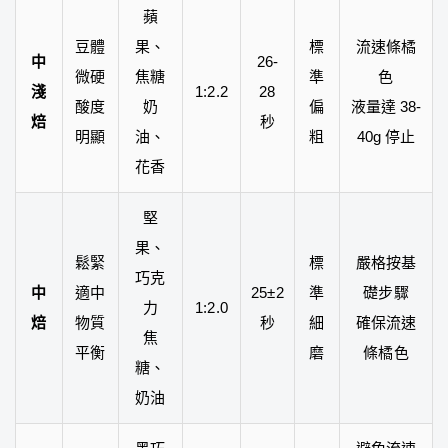
蘋
豆體
果、
標
流速條橘
中
26-
微硬
焦糖
準
色
淺
1:2.2
28
酸度
奶
偏
液量達 38-
焙
秒
明顯
油、
粗
40g 停止
花香
堅
果、
鬆緊
標
嚴格按基
巧克
中
適中
25±2
準
礎步驟
力
1:2.0
焙
物質
秒
細
確保流速
焦
平衡
磨
條橘色
糖、
奶油