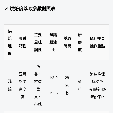
📌 烘焙度萃取參數對照表
烘
主要
建議
研
焙
豆體
萃取
M2 PRO
風味
粉液
磨
程
特性
時間
操作重點
調性
比
度
度
花
豆體
香、
流速條保
1:2.2
28-
淺
堅硬
柑橘
稍
持橘色
-
30
焙
密度
莓
粗
液量達 40-
1:2.5
秒
高
果、
45g 停止
茶感