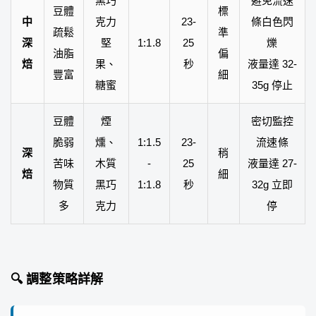
黑巧
避免流速
豆體
標
中
克力
23-
條白色閃
疏鬆
準
深
堅
1:1.8
25
爍
油脂
偏
焙
果、
秒
液量達 32-
豐富
細
糖蜜
35g 停止
豆體
煙
密切監控
脆弱
燻、
1:1.5
23-
流速條
深
稍
苦味
木質
-
25
液量達 27-
焙
細
物質
黑巧
1:1.8
秒
32g 立即
多
克力
停
🔍 調整策略詳解