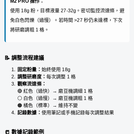
M2 PRO 操作：
使用 18g 粉，目標液量 27-32g。密切監控流速條，避
免白色閃爍（過慢）。若時間 >27 秒仍未達標，下次
將研磨調粗 1 格。
📝 調整流程建議
固定粉量：
始終使用 18g
調整研磨度：
每次調整 1 格
觀察流速條：
🔴 紅色（過快）→ 磨豆機調細 1 格
⚪ 白色（過慢）→ 磨豆機調粗 1 格
🟠 橘色（標準）→ 維持不變
記錄數據：
使用筆記或手機記錄每次調整結果
📒 數據記錄範例