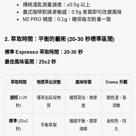
傳統湯匙測量誤差：±0.5g 以上
義式咖啡對誤差敏感：0.5g 差異即可改變風味
M2 PRO 精度：0.1g，確保每次粉量一致
2. 萃取時間：平衡的藝術 (20-30 秒標準區間)
標準 Espresso 萃取時間：20-30 秒
最佳風味區間：25±2 秒
萃取時間
物質萃出狀態
風味特徵
Crema 外觀
過短
(<20
僅萃出前段物
酸質突出、無厚
顏色淺、易
秒)
質
度
消散
標準
(25±2
酸甜平衡、醇厚
金棕色、持
平衡萃取
秒)
滑順
久