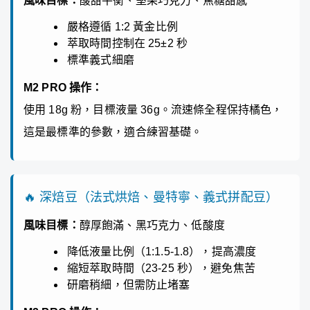
風味目標：
酸甜平衡、堅果巧克力、焦糖甜感
嚴格遵循 1:2 黃金比例
萃取時間控制在 25±2 秒
標準義式細磨
M2 PRO 操作：
使用 18g 粉，目標液量 36g。流速條全程保持橘色，
這是最標準的參數，適合練習基礎。
🔥 深焙豆（法式烘焙、曼特寧、義式拼配豆）
風味目標：
醇厚飽滿、黑巧克力、低酸度
降低液量比例（1:1.5-1.8），提高濃度
縮短萃取時間（23-25 秒），避免焦苦
研磨稍細，但需防止堵塞