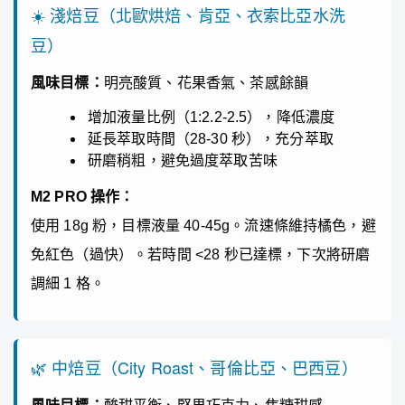
☀️ 淺焙豆（北歐烘焙、肯亞、衣索比亞水洗
豆）
風味目標：
明亮酸質、花果香氣、茶感餘韻
增加液量比例（1:2.2-2.5），降低濃度
延長萃取時間（28-30 秒），充分萃取
研磨稍粗，避免過度萃取苦味
M2 PRO 操作：
使用 18g 粉，目標液量 40-45g。流速條維持橘色，避
免紅色（過快）。若時間 <28 秒已達標，下次將研磨
調細 1 格。
🌿 中焙豆（City Roast、哥倫比亞、巴西豆）