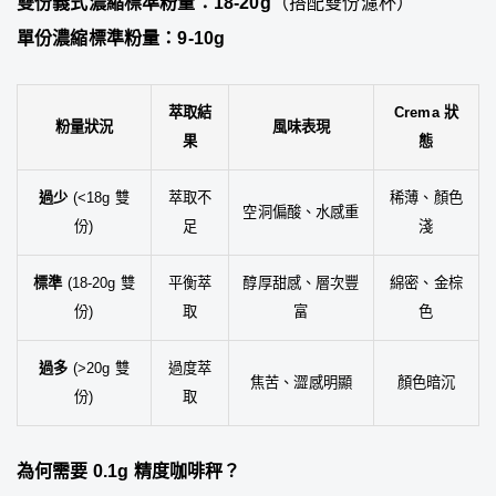
雙份義式濃縮標準粉量：18-20g
（搭配雙份濾杯）
單份濃縮標準粉量：9-10g
萃取結
Crema 狀
粉量狀況
風味表現
果
態
過少
(<18g 雙
萃取不
稀薄、顏色
空洞偏酸、水感重
份)
足
淺
標準
(18-20g 雙
平衡萃
醇厚甜感、層次豐
綿密、金棕
份)
取
富
色
過多
(>20g 雙
過度萃
焦苦、澀感明顯
顏色暗沉
份)
取
為何需要 0.1g 精度咖啡秤？