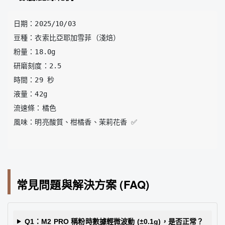
日期：2025/10/03

豆種：衣索比亞耶加雪菲（淺焙）

粉量：18.0g

研磨刻度：2.5

時間：29 秒

液量：42g

流速條：橘色

風味：明亮酸質、柑橘香、茉莉花香 ✅

常見問題與解決方案 (FAQ)
Q1：M2 PRO 稱粉時數據輕微波動 (±0.1g)，是否正常？