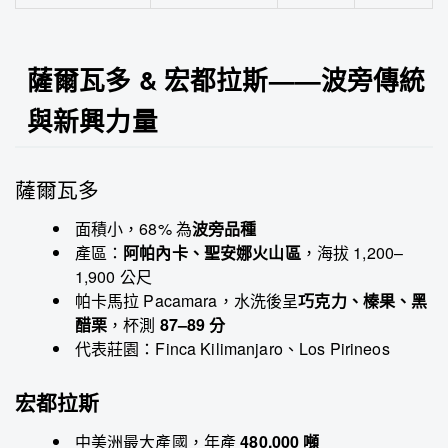
薩爾瓦多 & 宏都拉斯——波旁傳統
與新興力量
薩爾瓦多
面積小，68% 為
波旁品種
產區：
阿帕內卡、聖安娜火山區
，海拔 1,200–
1,900 公尺
帕卡馬拉 Pacamara，水洗後呈
巧克力、榛果、黑
醋栗
，杯測
87–89 分
代表莊園：Finca Kilimanjaro、Los Pirineos
宏都拉斯
中美洲最大產國，年產
480,000 噸