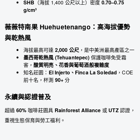
SHB
（海拔 1,400 公尺以上）密度
0.70–0.75
g/cm³
薇薇特南果 Huehuetenango：高海拔優勢
與乾熱風
海拔最高可達
2,000 公尺
，是中美洲最高產區之一
墨西哥乾熱風 (Tehuantepec)
保護咖啡免受霜
害，
酸質明亮、花香與葡萄酒般複雜度
知名莊園：
El Injerto、Finca La Soledad
，COE
前十名，杯測
90+
分
永續與認證普及
超過
60%
咖啡莊園具
Rainforest Alliance
或
UTZ
認證，
重視生態保育與勞工福利。