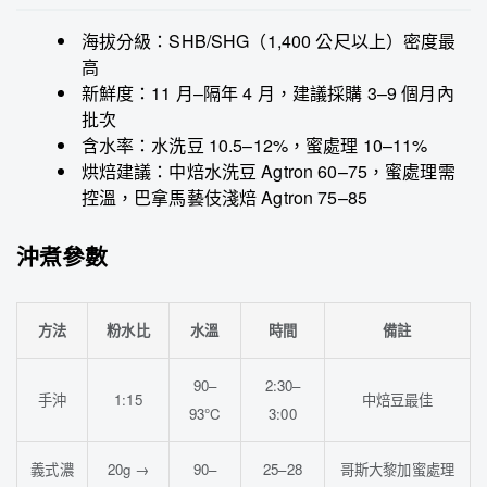
海拔分級：SHB/SHG（1,400 公尺以上）密度最
高
新鮮度：11 月–隔年 4 月，建議採購 3–9 個月內
批次
含水率：水洗豆 10.5–12%，蜜處理 10–11%
烘焙建議：中焙水洗豆 Agtron 60–75，蜜處理需
控溫，巴拿馬藝伎淺焙 Agtron 75–85
沖煮參數
方法
粉水比
水溫
時間
備註
90–
2:30–
手沖
1:15
中焙豆最佳
93°C
3:00
義式濃
20g →
90–
25–28
哥斯大黎加蜜處理