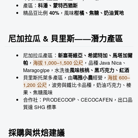
產區：
科潘、蒙特西猶斯
精品豆比例
40%
，風味
柑橘、焦糖、奶油質地
尼加拉瓜 & 貝里斯——潛力產區
尼加拉瓜產區：
新塞哥維亞、希諾特加、馬塔加爾
帕
，
海拔 1,000–1,500 公尺
，品種 Java Nica、
Maragogipe，水洗後
風味核桃、黑巧克力、紅酒
貝里斯托萊多產區，由
瑪雅小農
經營，
海拔 600–
1,200 公尺
，波旁與鐵比卡品種，奶油巧克力、榛
果、焦糖風味
合作社：PRODECOOP、CECOCAFEN，出口品
質達 SHG 標準
採購與烘焙建議