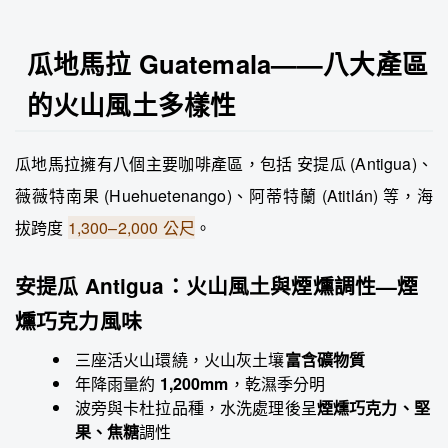
瓜地馬拉 Guatemala——八大產區
的火山風土多樣性
瓜地馬拉擁有八個主要咖啡產區，包括 安提瓜 (Antigua)、
薇薇特南果 (Huehuetenango)、阿蒂特蘭 (Atitlán) 等，海
拔跨度
1,300–2,000 公尺
。
安提瓜 Antigua：火山風土與煙燻調性—煙
燻巧克力風味
三座活火山環繞，火山灰土壤
富含礦物質
年降雨量約
1,200mm
，乾濕季分明
波旁與卡杜拉品種，水洗處理後呈
煙燻巧克力、堅
果、焦糖
調性