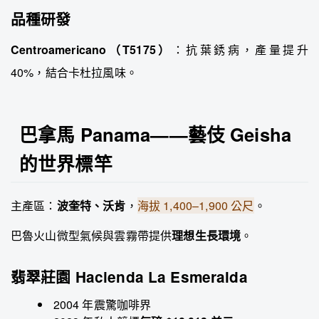
品種研發
Centroamericano（T5175）
：抗葉銹病，產量提升
40%，結合卡杜拉風味。
巴拿馬 Panama——藝伎 Geisha
的世界標竿
主產區：
波奎特、沃肯
，
海拔 1,400–1,900 公尺
。
巴魯火山微型氣候與雲霧帶提供
理想生長環境
。
翡翠莊園 Hacienda La Esmeralda
2004 年震驚咖啡界