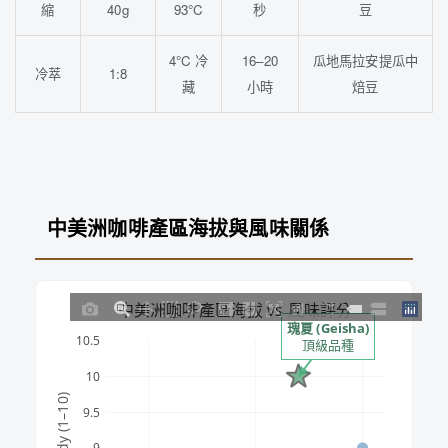
縮
40g
93°C
秒
豆
4°C 冷
16–20
瓜地馬拉安提瓜中
冷萃
1:8
藏
小時
焙豆
中美洲咖啡產區海拔與風味關係
中美洲咖啡產區海拔 vs 風味評分
瑰夏 (Geisha)
10.5
頂級品種
10
9.5
9