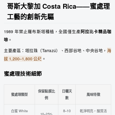
哥斯大黎加 Costa Rica——蜜處理
工藝的創新先驅
1989 年禁止羅布斯塔種植，全國僅生產
阿拉比卡精品咖
啡
。
主要產區：塔拉珠（Tarrazú）、西部谷地、中央谷地，
海
拔 1,200–1,800 公尺
。
蜜處理技術細節
保留黏膜比
日曬天
蜜處理類型
風味特徵
例
數
白蜜 White
8–10
乾淨明亮，酸質活
10–25%