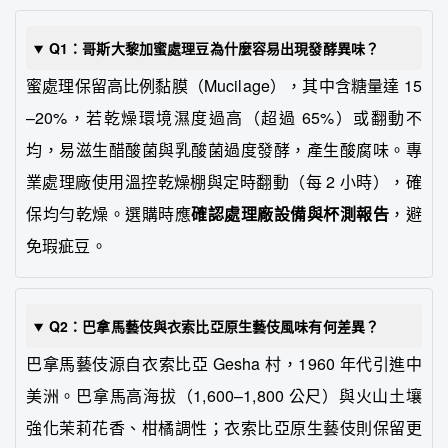
Q1：哥斯大黎加蜜處理豆為什麼容易出現發酵異味？
蜜處理保留高比例黏膜（Mucilage），其中含糖量達 15
–20%，若乾燥環境濕度過高（超過 65%）或翻動不
均，易滋生醋酸菌與乳酸菌過度發酵，產生酸腐味。專
業處理廠使用溫控乾燥棚與定時翻動（每 2 小時），確
保均勻乾燥。選購時應
確認處理廠設備與杯測報告
，避
免瑕疵豆。
Q2：巴拿馬藝伎與衣索比亞原生藝伎風味有何差異？
巴拿馬藝伎源自衣索比亞 Gesha 村，1960 年代引進中
美洲。巴拿馬高海拔（1,600–1,800 公尺）與火山土壤
強化茉莉花香、柑橘調性；衣索比亞原生藝伎則保留更