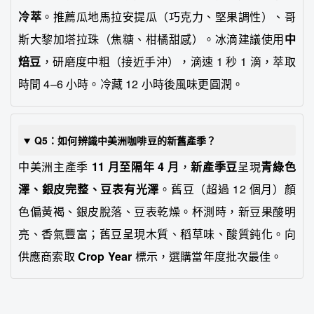
冷萃
。推薦瓜地馬拉安提瓜（巧克力、堅果調性）、哥
斯大黎加塔拉珠（焦糖、柑橘甜感）。冰滴建議使用
中
焙豆
，研磨度中粗（接近手沖），滴速 1 秒 1 滴，萃取
時間 4–6 小時。冷藏 12 小時後風味更圓潤。
Q5：如何辨識中美洲咖啡豆的新舊產季？
中美洲主產季
11 月至隔年 4 月
，
新產季豆
呈現
青綠色
澤、銀皮完整、豆表有光澤
。舊豆（超過 12 個月）顏
色偏黃褐、銀皮脫落、豆表乾燥。杯測時，新豆果酸明
亮、香氣豐富；舊豆呈現木質、稻草味、酸質鈍化。向
供應商索取
Crop Year
標示，選購當年度批次最佳。