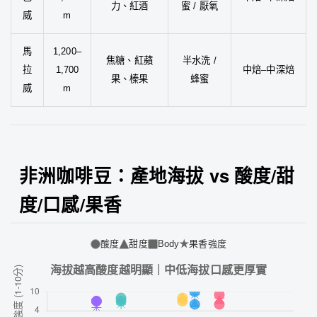
力、紅酒
蜜 / 厭氧
威
m
馬
1,200–
焦糖、紅蘋
半水洗 /
拉
1,700
中焙–中深焙
果、榛果
蜂蜜
威
m
非洲咖啡豆：產地海拔 vs 酸度/甜
度/口感/果香
酸度
甜度
Body
果香強度