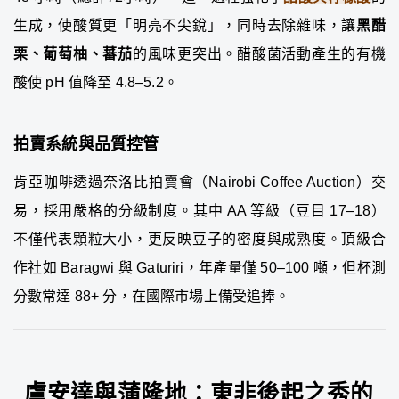
生成，使酸質更「明亮不尖銳」，同時去除雜味，讓
黑醋
栗、葡萄柚、蕃茄
的風味更突出。醋酸菌活動產生的有機
酸使 pH 值降至 4.8–5.2。
拍賣系統與品質控管
肯亞咖啡透過奈洛比拍賣會（Nairobi Coffee Auction）交
易，採用嚴格的分級制度。其中 AA 等級（豆目 17–18）
不僅代表顆粒大小，更反映豆子的密度與成熟度。頂級合
作社如 Baragwi 與 Gaturiri，年產量僅 50–100 噸，但杯測
分數常達 88+ 分，在國際市場上備受追捧。
盧安達與蒲隆地：東非後起之秀的