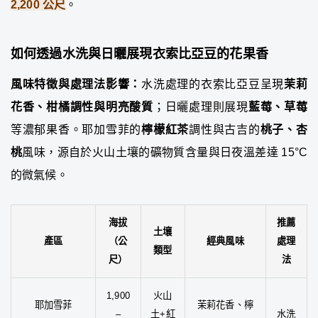
2,200 公尺
。
如何透過水洗與日曬展現衣索比亞豆的花果香
風味特徵與處理法影響：
水洗處理的衣索比亞豆呈現
茉莉
花香、柑橘調性與明亮酸質
；日曬處理則展現
藍莓、草莓
等濃郁果香。耶加雪菲的
檸檬紅茶
調性與古吉的
桃子、杏
桃
風味，源自於火山土壤的礦物質含量與日夜溫差達 15°C
的微氣候。
海拔
推薦
土壤
產區
（公
經典風味
處理
類型
尺）
法
1,900
火山
耶加雪菲
茉莉花香、檸
–
土+紅
水洗