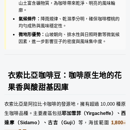
山土富含礦物質，為咖啡帶來乾淨、明亮的風味輪
廓。
氣候條件：
降雨規律、乾濕季分明，確保咖啡櫻桃的
均勻成熟與風味穩定性。
微地形優勢：
山坡朝向、排水性與日照時數等微氣候
因素，進一步影響豆子的密度與風味集中度。
衣索比亞咖啡豆：咖啡原生地的花
果香與酸甜基因庫
衣索比亞是阿拉比卡咖啡的發源地，擁有超過 10,000 種原
生咖啡品種。主要產區包括
耶加雪菲（Yirgacheffe）、西
達摩（Sidamo）、古吉（Guji）
等，海拔範圍
1,800–