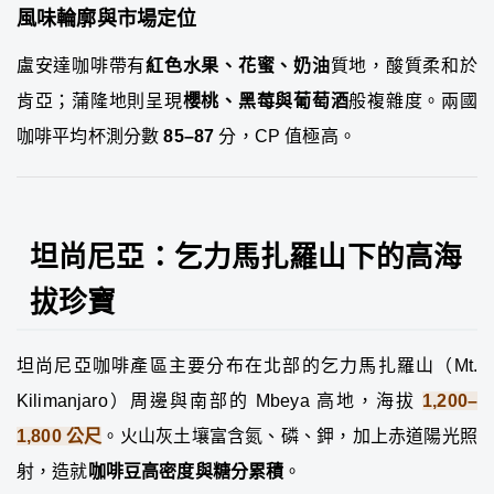
風味輪廓與市場定位
盧安達咖啡帶有
紅色水果、花蜜、奶油
質地，酸質柔和於
肯亞；蒲隆地則呈現
櫻桃、黑莓與葡萄酒
般複雜度。兩國
咖啡平均杯測分數
85–87
分，CP 值極高。
坦尚尼亞：乞力馬扎羅山下的高海
拔珍寶
坦尚尼亞咖啡產區主要分布在北部的乞力馬扎羅山（Mt.
Kilimanjaro）周邊與南部的 Mbeya 高地，海拔
1,200–
1,800 公尺
。火山灰土壤富含氮、磷、鉀，加上赤道陽光照
射，造就
咖啡豆高密度與糖分累積
。