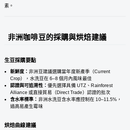
素。
非洲咖啡豆的採購與烘焙建議
生豆採購要點
新鮮度：
非洲豆建議選購當年度新產季（Current
Crop），水洗豆在 6–8 個月內風味最佳
認證與可追溯性：
優先選擇具備 UTZ、Rainforest
Alliance 或直接貿易（Direct Trade）認證的批次
含水率標準：
非洲水洗豆含水率應控制在 10–11.5%，
過高易產生霉味
烘焙曲線建議