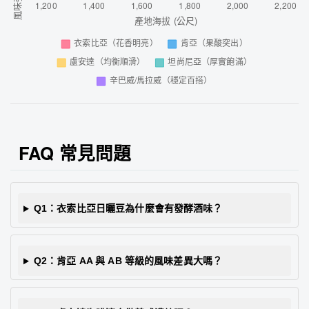
FAQ 常見問題
Q1：衣索比亞日曬豆為什麼會有發酵酒味？
Q2：肯亞 AA 與 AB 等級的風味差異大嗎？