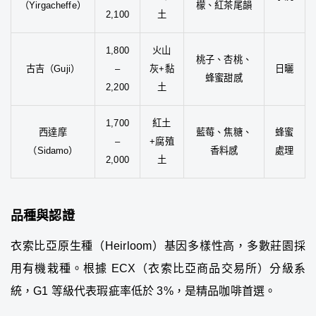
（Yirgacheffe）
檬、紅茶尾韻
2,100
土
1,800
火山
桃子、杏桃、
古吉（Guji）
–
灰+黏
日曬
蜂蜜甜感
2,200
土
1,700
紅土
西達摩
藍莓、焦糖、
蜂蜜
–
+腐殖
（Sidamo）
香料感
處理
2,000
土
品種與認證
衣索比亞原生種（Heirloom）基因多樣性高，多數莊園採
用有機栽種。根據 ECX（衣索比亞商品交易所）分級系
統，G1 等級代表瑕疵率低於 3%，是精品咖啡首選。