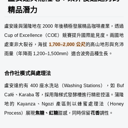
精品潛力
盧安達與蒲隆地在 2000 年後積極發展精品咖啡產業，透過
Cup of Excellence（COE）競賽提升國際能見度。兩國地
處東非大裂谷，海拔
1,700–2,000 公尺
的高山地形與充沛
雨量（年降雨 1,200–1,500mm）適合波旁品種生長。
合作社模式與處理法
盧安達約有 400 座水洗站（Washing Stations），如 Buf
Café、Karaba 等，採用階梯式發酵槽進行精密控溫。蒲隆
地的 Kayanza、Ngozi 產區則以蜂蜜處理法（Honey
Process）展現
焦糖、紅糖
甜感，同時保留
花香
調性。