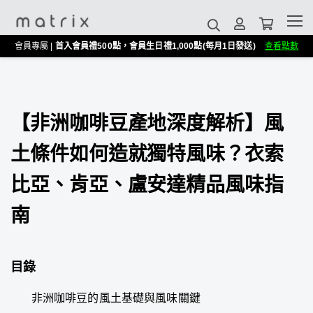
會員專屬 |
首入會員禮500點，會員生日禮1,000點(每月1日發送)
查看點數
【非洲咖啡豆產地深度解析】風
土條件如何造就獨特風味？衣索
比亞、肯亞、盧安達精品風味指
南
目錄
非洲咖啡豆的風土基礎與風味關鍵