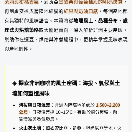
茉莉與柑橘香氣
，到肯亞
黑醋栗與葡萄柚般的明亮酸質
，
再到盧安達與蒲隆地細膩的
紅果與奶油口感
，每個產地都
有其獨特的風味語言。本篇將從
地理風土、品種分布、處
理法與烘焙策略
四大關鍵面向，深入解析非洲主要產區，
幫助你在選豆、烘焙與沖煮過程中，更精準掌握風味表現
與產地個性。
☀️ 探索非洲咖啡的風土密碼：海拔、氣候與土
壤如何塑造風味
海拔與日夜溫差：
非洲內陸高地多處於
1,500–2,200
公尺
，日夜溫差達 10–15°C，有助於糖分累積、酸
質清晰與香氣發展。
火山灰土壤：
如衣索比亞、肯亞、坦尚尼亞等地，火