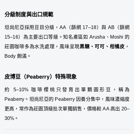
分級制度與出口規範
坦尚尼亞採用豆目分級，AA（篩網 17–18）與 AB（篩網
15–16）為主要出口等級。知名產區如 Arusha、Moshi 的
莊園咖啡多為水洗處理，風味呈現
黑糖、可可、柑橘皮
，
Body 飽滿。
皮博豆（Peaberry）特殊現象
約 5–10% 咖啡櫻桃只發育出單顆圓形豆，稱為
Peaberry。坦尚尼亞的 Peaberry 因養分集中，風味濃縮度
更高，常作為莊園頂級批次單獨銷售，價格較 AA 高出 20–
30%。