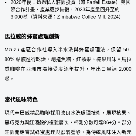
2020年後：透過私人莊園投資（如 Farfell Estate）與國
際合作計畫，產業逐步恢復，2023年產量回升至約
3,000噸（資料來源：Zimbabwe Coffee Mill, 2024）
馬拉威的蜂蜜處理創新
Mzuzu 產區合作社導入半水洗與蜂蜜處理法，保留 50–
80% 黏膜進行乾燥，創造焦糖、紅蘋果、榛果風味。馬拉
威咖啡在亞洲市場接受度逐年提升，年出口量達 2,000
噸。
當代風味特色
現代辛巴威精品咖啡採用改良水洗處理技術，展現核果、
黑巧克力與紅酒般的複雜層次，杯測分數可達86+分。部分
莊園開始嘗試蜂蜜處理與厭氧發酵，為傳統風味注入新元