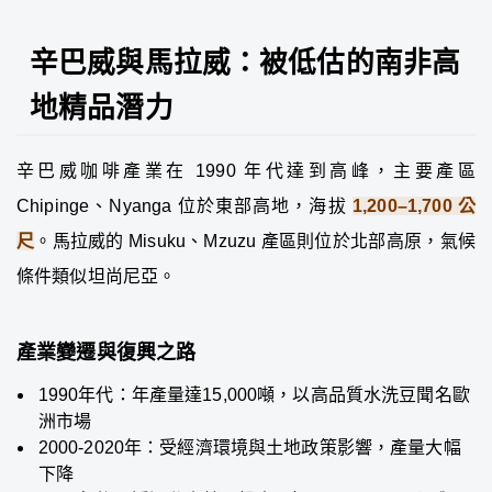
辛巴威與馬拉威：被低估的南非高
地精品潛力
辛巴威咖啡產業在 1990 年代達到高峰，主要產區
Chipinge、Nyanga 位於東部高地，海拔
1,200–1,700 公
尺
。馬拉威的 Misuku、Mzuzu 產區則位於北部高原，氣候
條件類似坦尚尼亞。
產業變遷與復興之路
1990年代：年產量達15,000噸，以高品質水洗豆聞名歐
洲市場
2000-2020年：受經濟環境與土地政策影響，產量大幅
下降